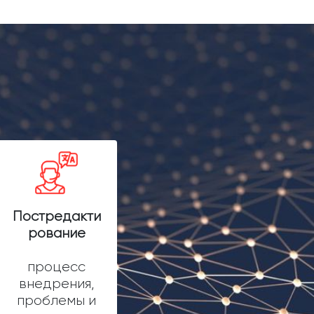
Постредакти
рование
процесс
внедрения,
проблемы и