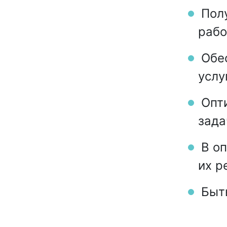
Полу
раб
Обес
услу
Опти
зада
В оп
их р
Быть