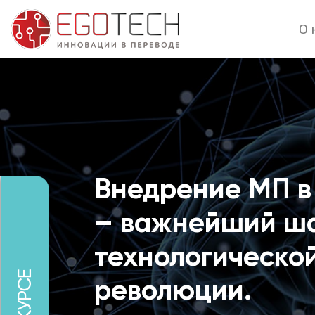
О 
Внедрение МП в
– важнейший ша
технологическо
революции.