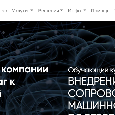
нас
Услуги
Решения
Инфо
Помощь
 компании
Обучающий к
г к
ВНЕДРЕН
й
СОПРОВ
МАШИННО