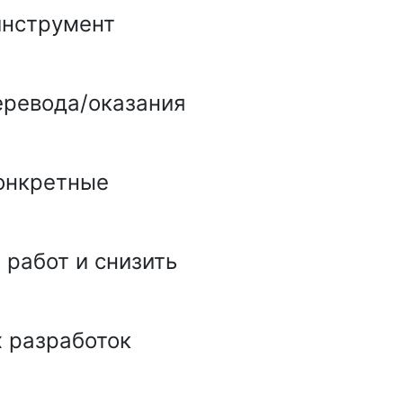
инструмент
еревода/оказания
онкретные
работ и снизить
 разработок