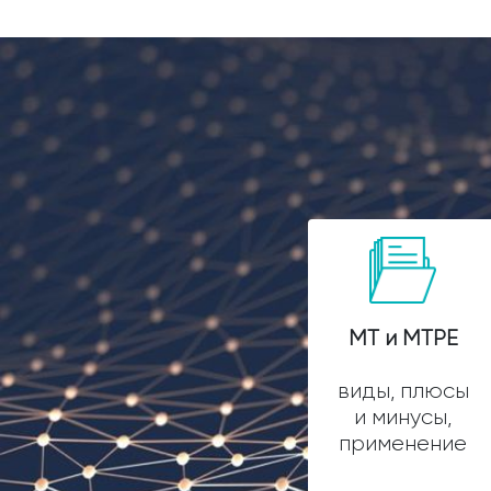
МТ и МТРЕ
виды, плюсы
и минусы,
применение