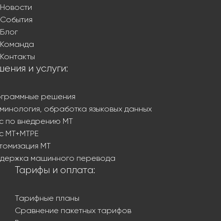
Новости
События
Блог
Команда
Контакты
ения и услуги:
граммные решения
минология, обработка языковых данных
с по внедрению МТ
с MT+MTPE
томизация MT
держка машинного перевода
Тарифы и оплата:
Тарифные планы
Сравнение пакетных тарифов